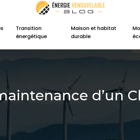
es
Transition
Maison et habitat
Mo
énergétique
durable
éc
t maintenance d’un C