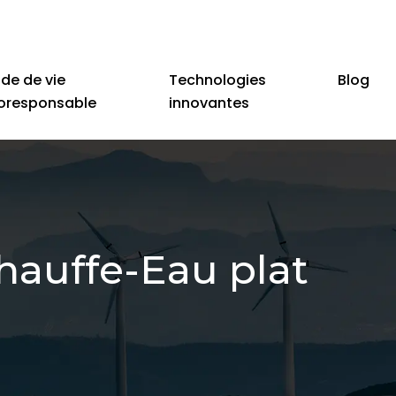
de de vie
Technologies
Blog
oresponsable
innovantes
hauffe-Eau plat