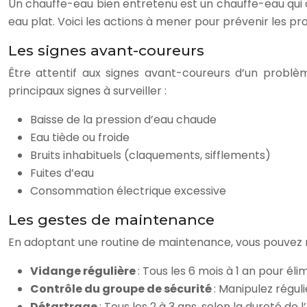
Un chauffe-eau bien entretenu est un chauffe-eau qui du
eau plat. Voici les actions à mener pour prévenir les p
Les signes avant-coureurs
Être attentif aux signes avant-coureurs d’un problè
principaux signes à surveiller :
Baisse de la pression d’eau chaude
Eau tiède ou froide
Bruits inhabituels (claquements, sifflements)
Fuites d’eau
Consommation électrique excessive
Les gestes de maintenance
En adoptant une routine de maintenance, vous pouvez mi
Vidange régulière
: Tous les 6 mois à 1 an pour éli
Contrôle du groupe de sécurité
: Manipulez régul
Détartrage
: Tous les 2 à 3 ans, selon la dureté de l