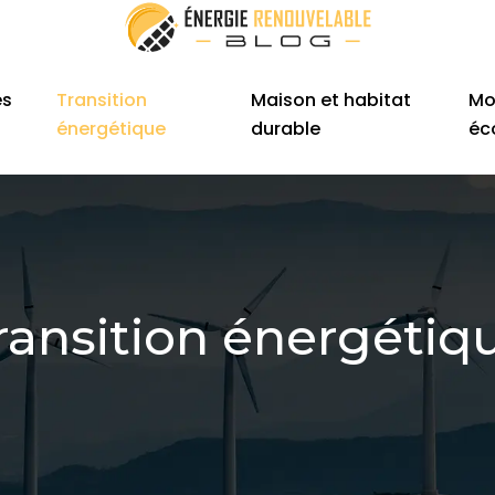
es
Transition
Maison et habitat
Mo
énergétique
durable
éc
ransition énergétiq