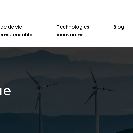
de de vie
Technologies
Blog
oresponsable
innovantes
ue