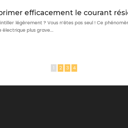
primer efficacement le courant rés
scintiller légèrement ? Vous n’êtes pas seul ! Ce phénomè
 électrique plus grave….
1
2
3
4