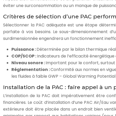
éviter une surconsommation ou un manque de puissanc
Critères de sélection d’une PAC perfor
Sélectionner la PAC adéquate est une étape détermin
parfaite à vos besoins. Le sous-dimensionnement d’
surdimensionnée engendrera un fonctionnement ineffi
Puissance :
Déterminée par le bilan thermique réal
COP/SCOP :
Indicateurs de l’efficacité énergétique 
Niveau sonore :
Important pour le confort, surtout si
Réglementation :
Conformité aux normes en vigueu
les fluides à faible GWP – Global Warming Potential
Installation de la PAC : faire appel à un
L’installation de la PAC doit impérativement être con
financières. Le coût d’installation d’une PAC Air/Eau v
extérieure doit être placée dans un endroit bien venti
minimales par rapport aux habitations voisines (pour li