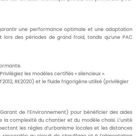
 garantir une performance optimale et une adaptation
lors des périodes de grand froid, tandis qu’une PAC
rformante.
rivilégiez les modèles certifiés « silencieux ».
 RE2020) et le fluide frigorigène utilisé (privilégier
u Garant de l’Environnement) pour bénéficier des aides
e la complexité du chantier et du modèle choisi. L’unité
pectant les règles d’urbanisme locales et les distances
re raccordée au circuit de chauffage et à l’alimentation