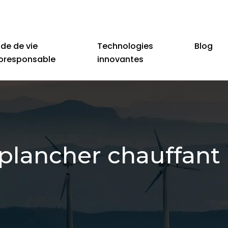
de de vie
Technologies
Blog
oresponsable
innovantes
 plancher chauffant