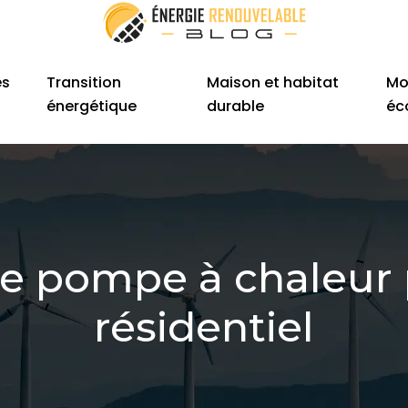
es
Transition
Maison et habitat
Mo
énergétique
durable
éc
me pompe à chaleur
résidentiel