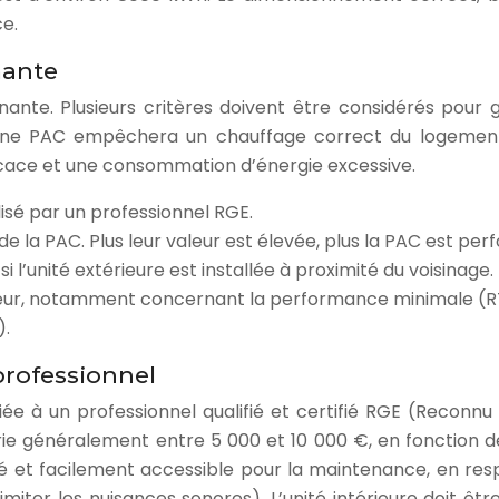
e.
mante
ante. Plusieurs critères doivent être considérés pour
une PAC empêchera un chauffage correct du logement 
cace et une consommation d’énergie excessive.
isé par un professionnel RGE.
de la PAC. Plus leur valeur est élevée, plus la PAC est pe
 l’unité extérieure est installée à proximité du voisinage. P
r, notamment concernant la performance minimale (RT2012,
).
 professionnel
fiée à un professionnel qualifié et certifié RGE (Reconn
arie généralement entre 5 000 et 10 000 €, en fonction d
lé et facilement accessible pour la maintenance, en res
miter les nuisances sonores). L’unité intérieure doit êt