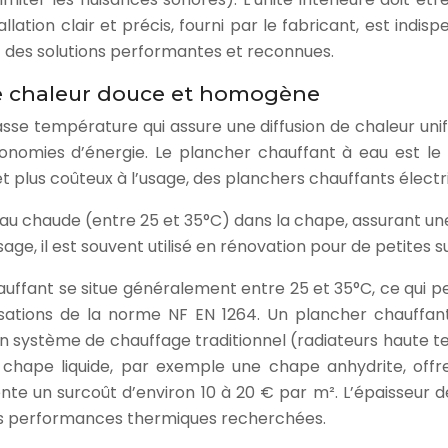
tallation clair et précis, fourni par le fabricant, est i
t des solutions performantes et reconnues.
de chaleur douce et homogène
se température qui assure une diffusion de chaleur unifo
onomies d’énergie. Le plancher chauffant à eau est le
 plus coûteux à l’usage, des planchers chauffants électr
’eau chaude (entre 25 et 35°C) dans la chape, assurant un
sage, il est souvent utilisé en rénovation pour de petite
uffant se situe généralement entre 25 et 35°C, ce qui p
tions de la norme NF EN 1264. Un plancher chauffant 
système de chauffage traditionnel (radiateurs haute temp
ne chape liquide, par exemple une chape anhydrite, off
ente un surcoût d’environ 10 à 20 € par m². L’épaisseur
 les performances thermiques recherchées.