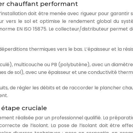
er chauffant performant
installation doit être menée avec rigueur pour garantir s
ur vers le sol et optimise le rendement global du systè
 norme EN ISO 15875. Le collecteur/distributeur permet de
déperditions thermiques vers le bas. L’épaisseur et la rés
iculé), multicouche ou PB (polybutène), avec un diamètre
ues de sol), avec une épaisseur et une conductivité the
uits, de régler les débits et de raccorder le plancher cha
ent.
 étape cruciale
ement réalisée par un professionnel qualifié. La préparati
orrecte de l’isolant. La pose de l’isolant doit être ef