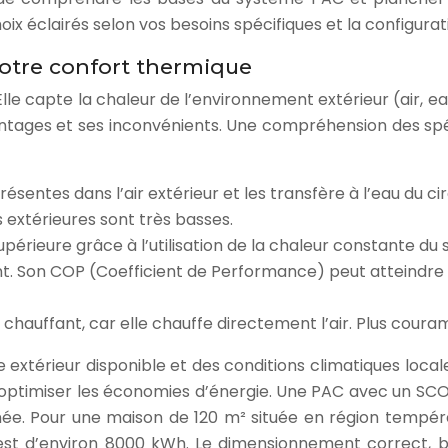
oix éclairés selon vos besoins spécifiques et la configura
votre confort thermique
e capte la chaleur de l’environnement extérieur (air, eau o
ntages et ses inconvénients. Une compréhension des spéci
présentes dans l’air extérieur et les transfère à l’eau du ci
extérieures sont très basses.
rieure grâce à l’utilisation de la chaleur constante du s
t. Son COP (Coefficient de Performance) peut atteindre 4 
auffant, car elle chauffe directement l’air. Plus coura
e extérieur disponible et des conditions climatiques loc
optimiser les économies d’énergie. Une PAC avec un SCO
nnée. Pour une maison de 120 m² située en région tem
st d’environ 8000 kWh. Le dimensionnement correct, ba