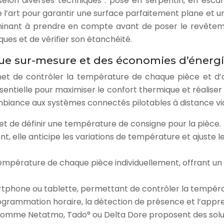
 selon diverses techniques : pose en serpentin, en escar
e l’art pour garantir une surface parfaitement plane et u
nant à prendre en compte avant de poser le revêtemen
ues et de vérifier son étanchéité.
que sur-mesure et des économies d’énerg
ermet de contrôler la température de chaque pièce et d
ntielle pour maximiser le confort thermique et réaliser 
ambiance aux systèmes connectés pilotables à distance v
met de définir une température de consigne pour la pièce.
ment, elle anticipe les variations de température et ajust
empérature de chaque pièce individuellement, offrant un
artphone ou tablette, permettant de contrôler la tempéra
grammation horaire, la détection de présence et l’appr
comme Netatmo, Tado° ou Delta Dore proposent des solu