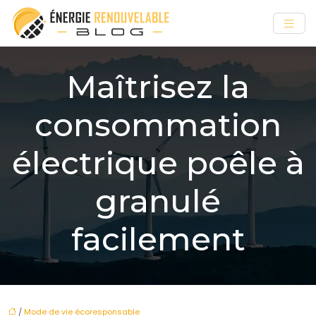
Maîtrisez la
consommation
électrique poêle à
granulé
facilement
/
Mode de vie écoresponsable